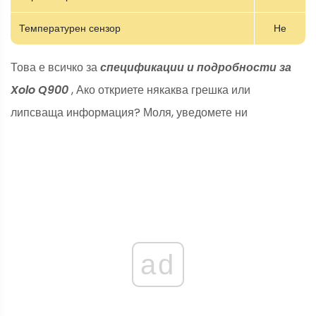
Температурен сензор
Не
Това е всичко за
спецификации и подробности за
Xolo Q900
, Ако откриете някаква грешка или
липсваща информация? Моля, уведомете ни
ad