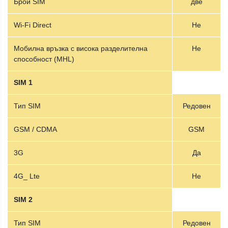
Брой SIM
две
Wi-Fi Direct
Не
Мобилна връзка с висока разделителна
Не
способност (MHL)
SIM 1
Тип SIM
Редовен
GSM / CDMA
GSM
3G
Да
4G_ Lte
Не
SIM 2
Тип SIM
Редовен