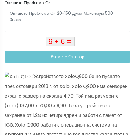
Опишете Проблема Си
Вземете Отговор
Устройството XoloQ900 беше пуснато
през октомври 2013 г. от Xolo. Xolo Q900 има сензорен
екран с размер на екрана 4.70. Той има размерите
(mm) 137,00 x 70,00 x 9,90. Това устройство се
захранва от 1.2GHz четириядрен и работи с памет от
1GB. Xolo Q900 работи с операционна система на
Android 4.2 и има достатъчно количество капацитет на