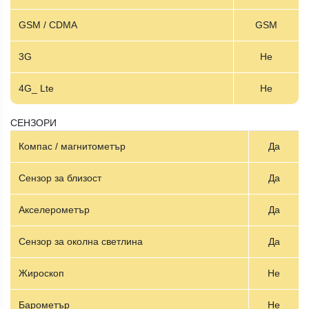
GSM / CDMA
GSM
3G
Не
4G_ Lte
Не
СЕНЗОРИ
Компас / магнитометър
Да
Сензор за близост
Да
Акселерометър
Да
Сензор за околна светлина
Да
Жироскоп
Не
Барометър
Не