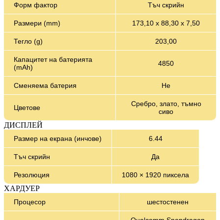
Форм фактор
Тъч скрийн
Размери (mm)
173,10 х 88,30 х 7,50
Тегло (g)
203,00
Капацитет на батерията
4850
(mAh)
Сменяема батерия
Не
Сребро, злато, тъмно
Цветове
сиво
ДИСПЛЕЙ
Размер на екрана (инчове)
6.44
Тъч скрийн
Да
Резолюция
1080 × 1920 пиксела
ХАРДУЕР
Процесор
шестостенен
Qualcomm Snapdragon