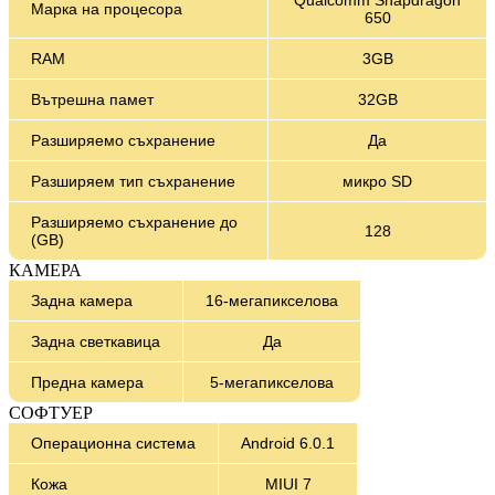
Марка на процесора
650
RAM
3GB
Вътрешна памет
32GB
Разширяемо съхранение
Да
Разширяем тип съхранение
микро SD
Разширяемо съхранение до
128
(GB)
КАМЕРА
Задна камера
16-мегапикселова
Задна светкавица
Да
Предна камера
5-мегапикселова
СОФТУЕР
Операционна система
Android 6.0.1
Кожа
MIUI 7