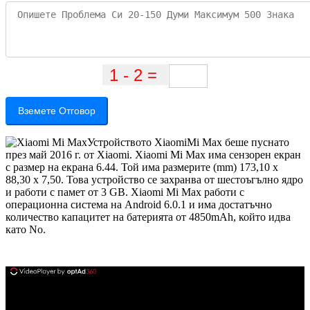
Вземете Отговор
Устройството XiaomiMi Max беше пуснато
през май 2016 г. от Xiaomi. Xiaomi Mi Max има сензорен екран
с размер на екрана 6.44. Той има размерите (mm) 173,10 x
88,30 x 7,50. Това устройство се захранва от шестоъгълно ядро
​​и работи с памет от 3 GB. Xiaomi Mi Max работи с
операционна система на Android 6.0.1 и има достатъчно
количество капацитет на батерията от 4850mAh, който идва
като No.