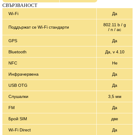
СВЪРЗВАНОСТ
Wi-Fi
Да
802.11 b / g
Поддържат се Wi-Fi стандарти
/ n / ac
GPS
Да
Bluetooth
Да, v 4.10
NFC
Не
Инфрачервена
Да
USB OTG
Да
Слушалки
3,5 мм
FM
Да
Брой SIM
две
Wi-Fi Direct
Да