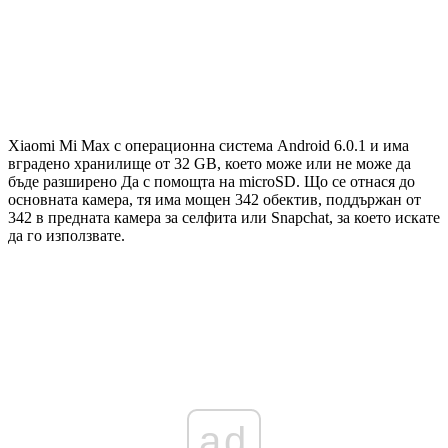
Xiaomi Mi Max с операционна система Android 6.0.1 и има
вградено хранилище от 32 GB, което може или не може да
бъде разширено Да с помощта на microSD. Що се отнася до
основната камера, тя има мощен 342 обектив, поддържан от
342 в предната камера за селфита или Snapchat, за което искате
да го използвате.
ad