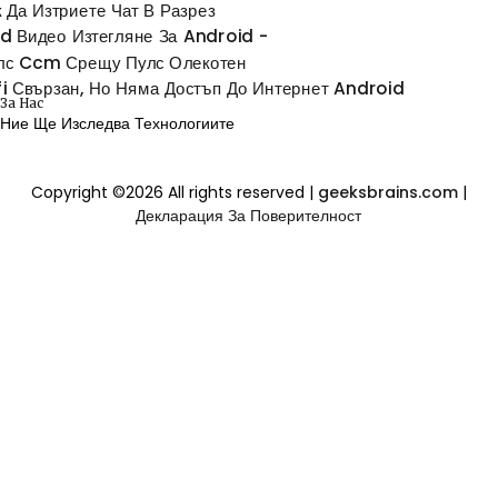
к Да Изтриете Чат В Разрез
id Видео Изтегляне За Android -
лс Ccm Срещу Пулс Олекотен
fi Свързан, Но Няма Достъп До Интернет Android
За Нас
Ние Ще Изследва Технологиите
Copyright ©
2026 All rights reserved |
geeksbrains.com
|
Декларация За Поверителност