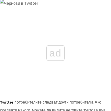
ad
потребителите следват други потребители. Ако
Twitter
следвате някого, можете да видите неговите туитове във