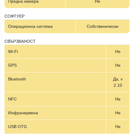
Предна камера
Не
СОФТУЕР
Операционна система
Собственически
СВЪРЗВАНОСТ
Wi-Fi
Не
GPS
Не
Bluetooth
Да, v
2.10
NFC
Не
Инфрачервена
Не
USB OTG
Не