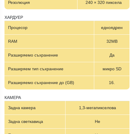
Резолюция
240 × 320 пиксела
ХАРДУЕР
Процесор
едноядрен
RAM
32MB
Разширяемо съхранение
Да
Разширяем тип съхранение
микро SD
Разширяемо съхранение до (GB)
16.
КАМЕРА
Задна камера
1,3-мегапикселова
Задна светкавица
Не