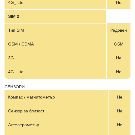
4G_ Lte
Не
SIM 2
Тип SIM
Редовен
GSM / CDMA
GSM
3G
Не
4G_ Lte
Не
СЕНЗОРИ
Компас / магнитометър
Не
Сензор за близост
Не
Акселерометър
Не