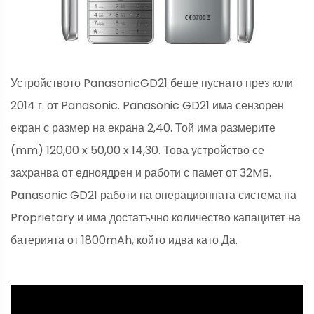
Устройството PanasonicGD21 беше пуснато през юли
2014 г. от Panasonic. Panasonic GD21 има сензорен
екран с размер на екрана 2,40. Той има размерите
(mm) 120,00 x 50,00 x 14,30. Това устройство се
захранва от едноядрен и работи с памет от 32MB.
Panasonic GD21 работи на операционната система на
Proprietary и има достатъчно количество капацитет на
батерията от 1800mAh, който идва като Да.